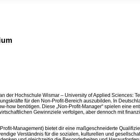
dium
n der Hochschule Wismar – University of Applied Sciences: Tec
hrungskräfte für den Non-Profit-Bereich auszubilden. In Deutsch
ow-how benötigen. Diese „Non-Profit-Manager“ spielen eine ents
irtschaftlichen Gewinnziele verfolgen, aber dennoch mit fina
it-Management) bietet dir eine maßgeschneiderte Qualifizierun
ndige Verständnis für die sozialen, kulturellen und gesellschaft
u denken und gleichzeitig die Besonderheiten und Herausforder