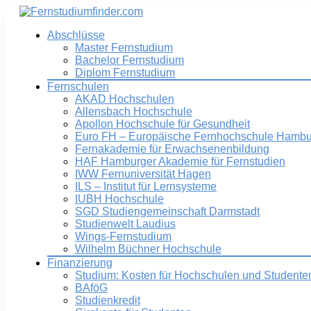
Abschlüsse
Master Fernstudium
Bachelor Fernstudium
Diplom Fernstudium
Fernschulen
AKAD Hochschulen
Allensbach Hochschule
Apollon Hochschule für Gesundheit
Euro FH – Europäische Fernhochschule Hambu
Fernakademie für Erwachsenenbildung
HAF Hamburger Akademie für Fernstudien
IWW Fernuniversität Hagen
ILS – Institut für Lernsysteme
IUBH Hochschule
SGD Studiengemeinschaft Darmstadt
Studienwelt Laudius
Wings-Fernstudium
Wilhelm Büchner Hochschule
Finanzierung
Studium: Kosten für Hochschulen und Studente
BAföG
Studienkredit