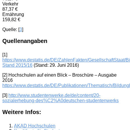
Verkehr
87,37 €
Ernährung
159,82 €
Quelle: [
3
]
Quellenangaben
[
1
]
https://www.destatis.de/DE/ZahlenFakten/GesellschaftStaat
Stand 2015/16
(Stand: 29. Juni 2016)
[
2
] Hochschulen auf einen Blick – Broschüre – Ausgabe
2016
https://www.destatis.de/DE/Publikationen/Thematisch/Bildu
[
3
]
http://www.studentenwerke.de/de/content/20-
sozialerhebung-des%C2%A0deutschen-studentenwerks
Weitere Infos:
AKAD Hochschulen