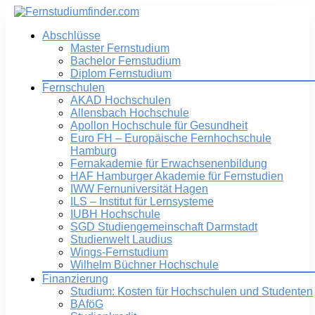
Abschlüsse
Master Fernstudium
Bachelor Fernstudium
Diplom Fernstudium
Fernschulen
AKAD Hochschulen
Allensbach Hochschule
Apollon Hochschule für Gesundheit
Euro FH – Europäische Fernhochschule
Hamburg
Fernakademie für Erwachsenenbildung
HAF Hamburger Akademie für Fernstudien
IWW Fernuniversität Hagen
ILS – Institut für Lernsysteme
IUBH Hochschule
SGD Studiengemeinschaft Darmstadt
Studienwelt Laudius
Wings-Fernstudium
Wilhelm Büchner Hochschule
Finanzierung
Studium: Kosten für Hochschulen und Studenten
BAföG