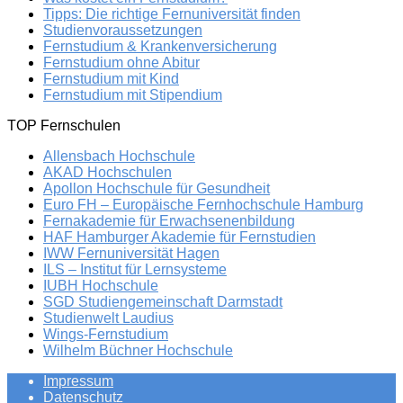
Tipps: Die richtige Fernuniversität finden
Studienvoraussetzungen
Fernstudium & Krankenversicherung
Fernstudium ohne Abitur
Fernstudium mit Kind
Fernstudium mit Stipendium
TOP Fernschulen
Allensbach Hochschule
AKAD Hochschulen
Apollon Hochschule für Gesundheit
Euro FH – Europäische Fernhochschule Hamburg
Fernakademie für Erwachsenenbildung
HAF Hamburger Akademie für Fernstudien
IWW Fernuniversität Hagen
ILS – Institut für Lernsysteme
IUBH Hochschule
SGD Studiengemeinschaft Darmstadt
Studienwelt Laudius
Wings-Fernstudium
Wilhelm Büchner Hochschule
Impressum
Datenschutz